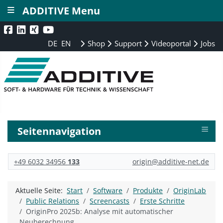
≡
ADDITIVE Menu
DE
EN
Shop
Support
Videoportal
Jobs
≡
Seitennavigation
+49 6032 34956
133
origin@additive-net.de
Aktuelle Seite:
Start
Software
Produkte
OriginLab
Public Relations
Screencasts
Erste Schritte
OriginPro 2025b: Analyse mit automatischer
Neuberechnung