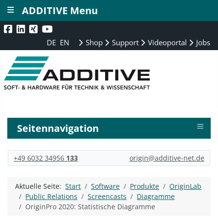
≡
ADDITIVE Menu
DE
EN
Shop
Support
Videoportal
Jobs
≡
Seitennavigation
+49 6032 34956
133
origin@additive-net.de
Aktuelle Seite:
Start
Software
Produkte
OriginLab
Public Relations
Screencasts
Diagramme
OriginPro 2020: Statistische Diagramme